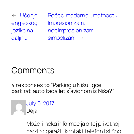
←
Učenje
Počeci moderne umetnosti:
engleskog
Impresionizam,
jezika na
neoimpresionizam,
daljinu
simbolizam
→
Comments
4 responses to “Parking u Nišu i gde
parkirati auto kada letiš avionom iz Niša?”
July 6, 2017
Dejan
Može li neka informacija o toj privatnoj
parking garaži , kontakt telefon i slično