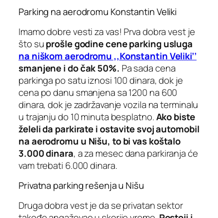
Parking na aerodromu Konstantin Veliki
Imamo dobre vesti za vas! Prva dobra vest je
što su
prošle godine cene parking usluga
na niškom aerodromu ,,Konstantin Veliki’’
smanjene i do čak 50%.
Pa sada cena
parkinga po satu iznosi 100 dinara, dok je
cena po danu smanjena sa 1200 na 600
dinara, dok je zadržavanje vozila na terminalu
u trajanju do 10 minuta besplatno.
Ako biste
želeli da parkirate i ostavite svoj automobil
na aerodromu u Nišu, to bi vas koštalo
3.000 dinara
, a za mesec dana parkiranja će
vam trebati 6.000 dinara.
Privatna parking rešenja u Nišu
Druga dobra vest je da se privatan sektor
takođe angažovao u skorjie vreme.
Postoji i