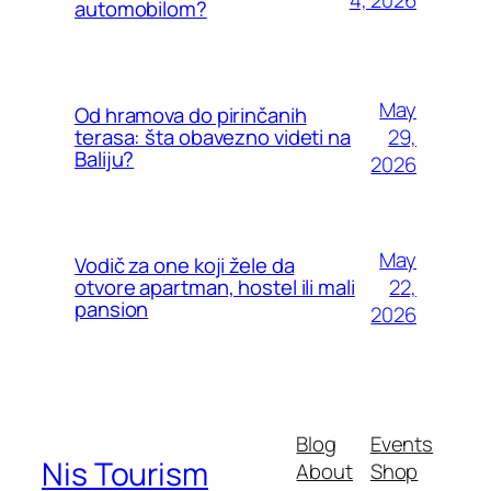
4, 2026
automobilom?
May
Od hramova do pirinčanih
29,
terasa: šta obavezno videti na
Baliju?
2026
May
Vodič za one koji žele da
22,
otvore apartman, hostel ili mali
pansion
2026
Blog
Events
Nis Tourism
About
Shop