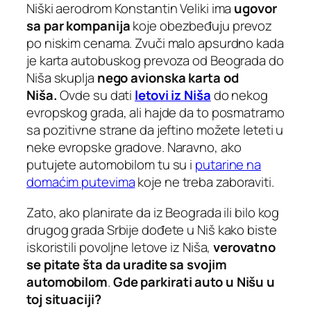
Niški aerodrom Konstantin Veliki ima
ugovor
sa par kompanija
koje obezbeđuju prevoz
po niskim cenama. Zvuči malo apsurdno kada
je karta autobuskog prevoza od Beograda do
Niša skuplja
nego avionska karta od
Niša.
Ovde su dati
letovi iz Niša
do nekog
evropskog grada, ali hajde da to posmatramo
sa pozitivne strane da jeftino možete leteti u
neke evropske gradove. Naravno, ako
putujete automobilom tu su i
putarine na
domaćim putevima
koje ne treba zaboraviti.
Zato, ako planirate da iz Beograda ili bilo kog
drugog grada Srbije dođete u Niš kako biste
iskoristili povoljne letove iz Niša,
verovatno
se pitate šta da uradite sa svojim
automobilom
.
Gde parkirati auto u Nišu u
toj situaciji?