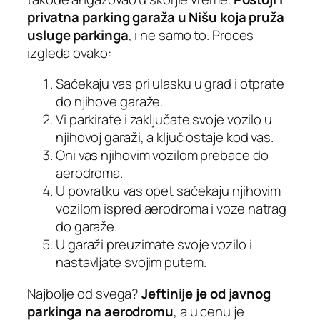
privatna parking garaža u Nišu koja pruža
usluge parkinga
, i ne samo to. Proces
izgleda ovako:
Sačekaju vas pri ulasku u grad i otprate
do njihove garaže.
Vi parkirate i zaključate svoje vozilo u
njihovoj garaži, a ključ ostaje kod vas.
Oni vas njihovim vozilom prebace do
aerodroma.
U povratku vas opet sačekaju njihovim
vozilom ispred aerodroma i voze natrag
do garaže.
U garaži preuzimate svoje vozilo i
nastavljate svojim putem.
Najbolje od svega?
Jeftinije je od javnog
parkinga na aerodromu
, a u cenu je