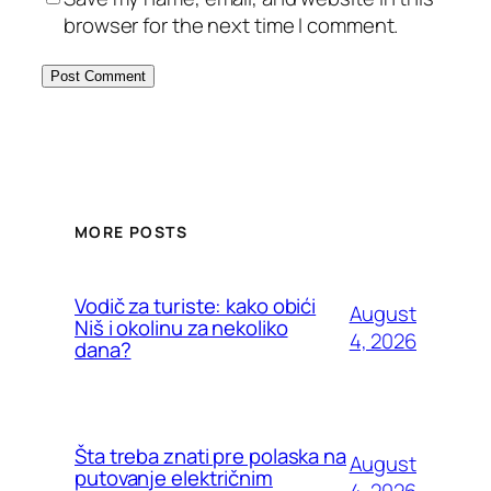
browser for the next time I comment.
MORE POSTS
Vodič za turiste: kako obići
August
Niš i okolinu za nekoliko
4, 2026
dana?
Šta treba znati pre polaska na
August
putovanje električnim