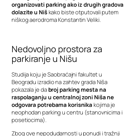
organizovati parking ako iz drugih gradova
dolazite u Niš
kako biste otputovali putem
niškog aerodroma Konstantin Veliki.
Nedovoljno prostora za
parkiranje u Nišu
Studija koju je Saobraćajni fakultet u
Beogradu izradio na zahtev grada Niša
pokazala je da
broj parking mesta na
raspolaganju u centralnoj zoni Niša ne
odgovara potrebama korisnika
kojima je
neophodan parking u centru (stanovnicima i
posetiocima).
Zbog ove nepodudarnosti u ponudi i tražnji