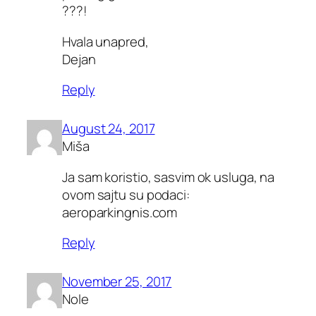
???!
Hvala unapred,
Dejan
Reply
August 24, 2017
Miša
Ja sam koristio, sasvim ok usluga, na
ovom sajtu su podaci:
aeroparkingnis.com
Reply
November 25, 2017
Nole