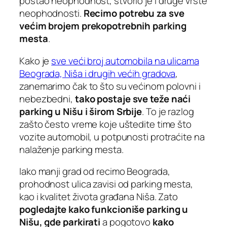
postao neophodnost, stvorio je i druge vrste
neophodnosti.
Recimo potrebu za sve
većim brojem prekopotrebnih parking
mesta
.
Kako je
sve veći broj automobila na ulicama
Beograda, Niša i drugih većih gradova
,
zanemarimo čak to što su većinom polovni i
nebezbedni,
tako postaje sve teže naći
parking u Nišu i širom Srbije
. To je razlog
zašto često vreme koje uštedite time što
vozite automobil, u potpunosti protraćite na
nalaženje parking mesta.
Iako manji grad od recimo Beograda,
prohodnost ulica zavisi od parking mesta,
kao i kvalitet života građana Niša. Zato
pogledajte kako funkcioniše parking u
Nišu, gde parkirati
a pogotovo
kako