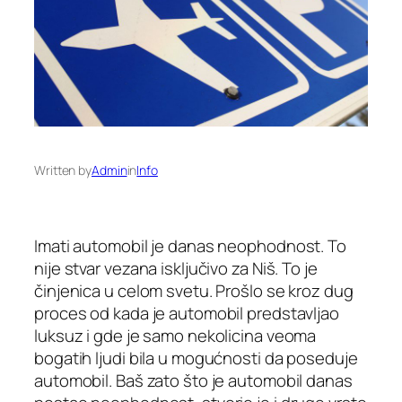
Written by
Admin
in
Info
Imati automobil je danas neophodnost. To
nije stvar vezana isključivo za Niš. To je
činjenica u celom svetu. Prošlo se kroz dug
proces od kada je automobil predstavljao
luksuz i gde je samo nekolicina veoma
bogatih ljudi bila u mogućnosti da poseduje
automobil. Baš zato što je automobil danas