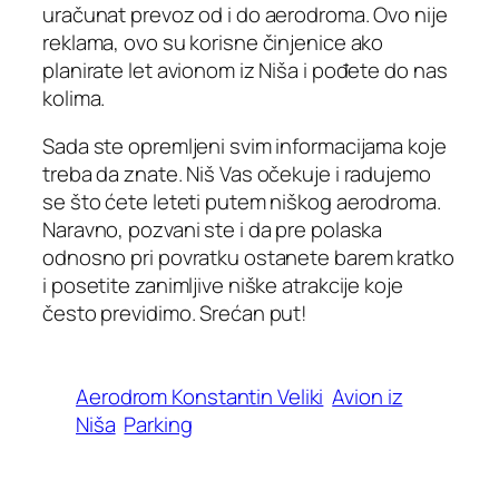
uračunat prevoz od i do aerodroma. Ovo nije
reklama, ovo su korisne činjenice ako
planirate let avionom iz Niša i pođete do nas
kolima.
Sada ste opremljeni svim informacijama koje
treba da znate. Niš Vas očekuje i radujemo
se što ćete leteti putem niškog aerodroma.
Naravno, pozvani ste i da pre polaska
odnosno pri povratku ostanete barem kratko
i posetite zanimljive niške atrakcije koje
često previdimo. Srećan put!
Aerodrom Konstantin Veliki
Avion iz
Niša
Parking