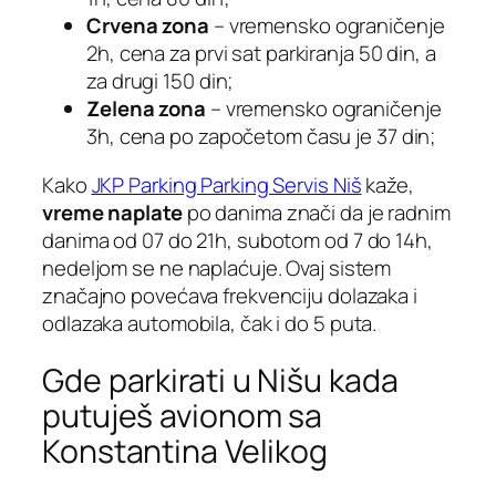
Crvena zona
– vremensko ograničenje
2h, cena za prvi sat parkiranja 50 din, a
za drugi 150 din;
Zelena zona
– vremensko ograničenje
3h, cena po započetom času je 37 din;
Kako
JKP Parking Parking Servis Niš
kaže,
vreme naplate
po danima znači da je radnim
danima od 07 do 21h, subotom od 7 do 14h,
nedeljom se ne naplaćuje. Ovaj sistem
značajno povećava frekvenciju dolazaka i
odlazaka automobila, čak i do 5 puta.
Gde parkirati u Nišu kada
putuješ avionom sa
Konstantina Velikog