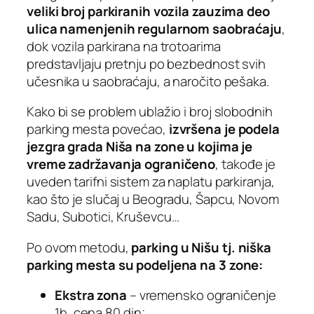
veliki broj parkiranih vozila zauzima deo
ulica namenjenih regularnom saobraćaju
,
dok vozila parkirana na trotoarima
predstavljaju pretnju po bezbednost svih
učesnika u saobraćaju, a naročito pešaka.
Kako bi se problem ublažio i broj slobodnih
parking mesta povećao,
izvršena je podela
jezgra grada Niša na zone u kojima je
vreme zadržavanja ograničeno
, takođe je
uveden tarifni sistem za naplatu parkiranja,
kao što je slučaj u Beogradu, Šapcu, Novom
Sadu, Subotici, Kruševcu…
Po ovom metodu,
parking u Nišu tj. niška
parking mesta su podeljena na 3 zone:
Ekstra zona
– vremensko ograničenje
1h, cena 80 din;