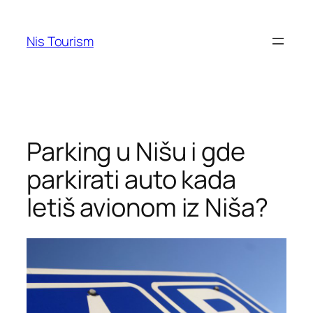
Skip
to
Nis Tourism
content
Parking u Nišu i gde
parkirati auto kada
letiš avionom iz Niša?