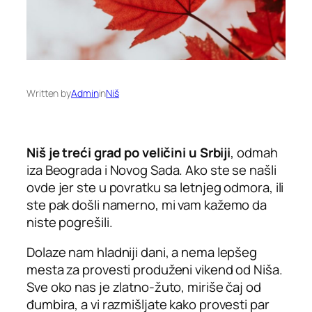
Written by
Admin
in
Niš
Niš je treći grad po veličini u Srbiji
, odmah
iza Beograda i Novog Sada. Ako ste se našli
ovde jer ste u povratku sa letnjeg odmora, ili
ste pak došli namerno, mi vam kažemo da
niste pogrešili.
Dolaze nam hladniji dani, a nema lepšeg
mesta za provesti produženi vikend od Niša.
Sve oko nas je zlatno-žuto, miriše čaj od
đumbira, a vi razmišljate kako provesti par