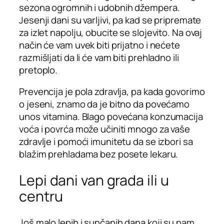
sezona ogromnih i udobnih džempera.
Jesenji dani su varljivi, pa kad se pripremate
za izlet napolju, obucite se slojevito. Na ovaj
način će vam uvek biti prijatno i nećete
razmišljati da li će vam biti prehladno ili
pretoplo.
Prevencija je pola zdravlja, pa kada govorimo
o jeseni, znamo da je bitno da povećamo
unos vitamina. Blago povećana konzumacija
voća i povrća može učiniti mnogo za vaše
zdravlje i pomoći imunitetu da se izbori sa
blažim prehladama bez posete lekaru.
Lepi dani van grada ili u
centru
Još malo lepih i sunčanih dana koji su nam