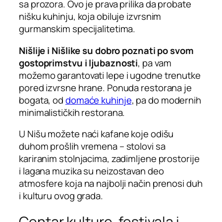
sa prozora. Ovo je prava prilika da probate
nišku kuhinju, koja obiluje izvrsnim
gurmanskim specijalitetima.
Nišlije i Nišlike su dobro poznati po svom
gostoprimstvu i ljubaznosti
, pa vam
možemo garantovati lepe i ugodne trenutke
pored izvrsne hrane. Ponuda restorana je
bogata, od
domaće kuhinje
, pa do modernih
minimalističkih restorana.
U Nišu možete naći kafane koje odišu
duhom prošlih vremena – stolovi sa
kariranim stolnjacima, zadimljene prostorije
i lagana muzika su neizostavan deo
atmosfere koja na najbolji način prenosi duh
i kulturu ovog grada.
Centar kulture, festivala i