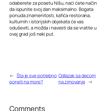
odaberete za posetu Nišu, naći ćete način
da ispunite svoj dan maksimalno. Bogata
ponuda znamenitosti, kafića restorana,
kulturnih i istorijskih objekata će vas
oduševiti, a možda i navesti da se vratite u
ovaj grad još neki put.
←
Šta je sve potrebno
Odlazak sa decom
poneti na more?
na zimovanje
→
Comments