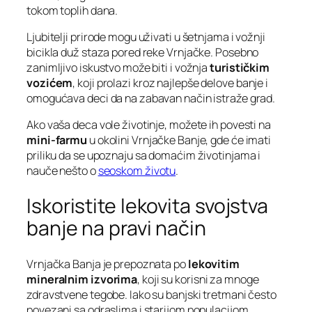
tokom toplih dana.
Ljubitelji prirode mogu uživati u šetnjama i vožnji
bicikla duž staza pored reke Vrnjačke. Posebno
zanimljivo iskustvo može biti i vožnja
turističkim
vozićem
, koji prolazi kroz najlepše delove banje i
omogućava deci da na zabavan način istraže grad.
Ako vaša deca vole životinje, možete ih povesti na
mini-farmu
u okolini Vrnjačke Banje, gde će imati
priliku da se upoznaju sa domaćim životinjama i
nauče nešto o
seoskom životu
.
Iskoristite lekovita svojstva
banje na pravi način
Vrnjačka Banja je prepoznata po
lekovitim
mineralnim izvorima
, koji su korisni za mnoge
zdravstvene tegobe. Iako su banjski tretmani često
povezani sa odraslima i starijom populacijom,