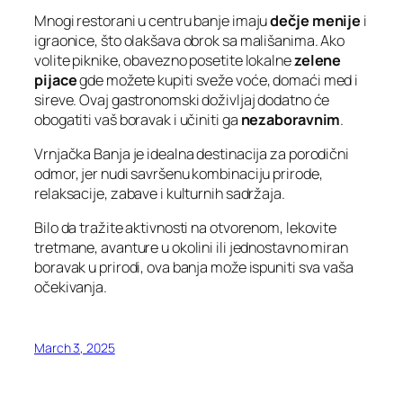
Mnogi restorani u centru banje imaju
dečje menije
i
igraonice, što olakšava obrok sa mališanima. Ako
volite piknike, obavezno posetite lokalne
zelene
pijace
gde možete kupiti sveže voće, domaći med i
sireve. Ovaj gastronomski doživljaj dodatno će
obogatiti vaš boravak i učiniti ga
nezaboravnim
.
Vrnjačka Banja je idealna destinacija za porodični
odmor, jer nudi savršenu kombinaciju prirode,
relaksacije, zabave i kulturnih sadržaja.
Bilo da tražite aktivnosti na otvorenom, lekovite
tretmane, avanture u okolini ili jednostavno miran
boravak u prirodi, ova banja može ispuniti sva vaša
očekivanja.
March 3, 2025