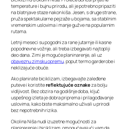
temperature i bujnu prirodu, ali je potrebno pripaziti
na blatnjave staze nakon kiša. Jesen, s druge strane,
pruža spektakularne pejzaže u bojama, sa stabilnim
vremenskim uslovima i manje gužve na popularnim
rutama.
Letnji meseci su pogodni za rane jutarnje ili kasne
popodnevne vožnje, ali treba izbegavati najtopliji
deo dana. Zimi je moguće planinarenje, ali uz
obaveznu zimsku opremu
, poput termo garderobe i
neklizajuće obuće.
Ako planirate biciklizam, izbegavajte zaleđene
puteve i koristite
reflektujuće oznake
za bolju
vidljivost. Bez obzira na godišnje doba, ključ
uspešnog izleta je dobra priprema i prilagođavanje
uslovima, kako biste maksimalno uživali u prirodi
bez nepotrebnih rizika.
Okolina Niša nudi izuzetne mogućnosti za
planinarenje i biciklizam, omogućavajući vam da