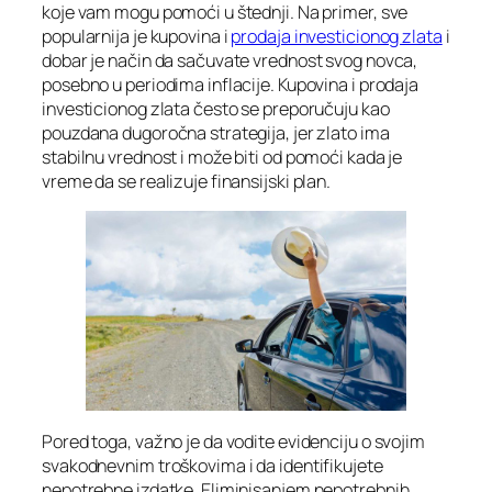
koje vam mogu pomoći u štednji. Na primer, sve
popularnija je kupovina i
prodaja investicionog zlata
i
dobar je način da sačuvate vrednost svog novca,
posebno u periodima inflacije. Kupovina i prodaja
investicionog zlata često se preporučuju kao
pouzdana dugoročna strategija, jer zlato ima
stabilnu vrednost i može biti od pomoći kada je
vreme da se realizuje finansijski plan.
Pored toga, važno je da vodite evidenciju o svojim
svakodnevnim troškovima i da identifikujete
nepotrebne izdatke. Eliminisanjem nepotrebnih