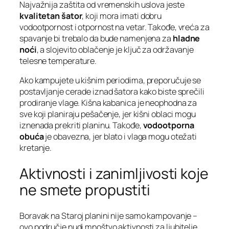
Najvažnija zaštita od vremenskih uslova jeste
kvalitetan šator
, koji mora imati dobru
vodootpornost i otpornost na vetar. Takođe, vreća za
spavanje bi trebalo da bude namenjena za
hladne
noći
, a slojevito oblačenje je ključ za održavanje
telesne temperature.
Ako kampujete u kišnim periodima, preporučuje se
postavljanje cerade iznad šatora kako biste sprečili
prodiranje vlage. Kišna kabanica je neophodna za
sve koji planiraju pešačenje, jer kišni oblaci mogu
iznenada prekriti planinu. Takođe,
vodootporna
obuća
je obavezna, jer blato i vlaga mogu otežati
kretanje.
Aktivnosti i zanimljivosti koje
ne smete propustiti
Boravak na Staroj planini nije samo kampovanje –
ovo područje nudi mnoštvo aktivnosti za ljubitelje