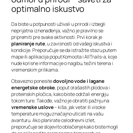
optimalno iskustvo
Da biste u potpunosti uživali u prirodi i izbegli
neprijatna iznenađenja, važno je pravilno se
pripremiti pre svake aktivnosti. Prvi korak je
planiranje rute
, u zavisnosti od vašeg iskustva i
kondicije. Preporučuje se da istražite stazu putem
mape ili aplikacija poput Komoota i AllTrails-a, koje
nude korisne informacije o nagibu, težini terena i
vremenskim prilikama.
Obavezno ponesite
dovoljno vode i lagane
energetske obroke
, poput orašastih plodova i
proteinskih pločica, kako biste održali energiju
tokom ture. Takođe, važno je obratiti pažnju na
vremenske uslove
– kiša, jak vetar ili visoke
temperature mogu značajno uticati na vašu
avanturu. Ako planirate celodnevni izlet,
preporučuje se slojevito oblačenje kako biste mogli