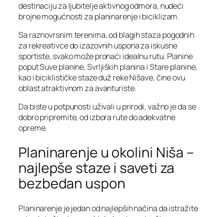
destinaciju za ljubitelje aktivnog odmora, nudeći
brojne mogućnosti za planinarenje i biciklizam.
Sa raznovrsnim terenima, od blagih staza pogodnih
za rekreativce do izazovnih uspona za iskusne
sportiste, svako može pronaći idealnu rutu. Planine
poput Suve planine, Svrljiških planina i Stare planine,
kao i biciklističke staze duž reke Nišave, čine ovu
oblast atraktivnom za avanturiste.
Da biste u potpunosti uživali u prirodi, važno je da se
dobro pripremite, od izbora rute do adekvatne
opreme.
Planinarenje u okolini Niša –
najlepše staze i saveti za
bezbedan uspon
Planinarenje je jedan od najlepših načina da istražite