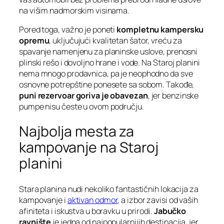
na višim nadmorskim visinama.
Pored toga, važno je poneti
kompletnu kampersku
opremu
, uključujući kvalitetan šator, vreću za
spavanje namenjenu za planinske uslove, prenosni
plinski rešo i dovoljno hrane i vode. Na Staroj planini
nema mnogo prodavnica, pa je neophodno da sve
osnovne potrepštine ponesete sa sobom. Takođe,
puni rezervoar goriva je obavezan
, jer benzinske
pumpe nisu česte u ovom području.
Najbolja mesta za
kampovanje na Staroj
planini
Stara planina nudi nekoliko fantastičnih lokacija za
kampovanje i
aktivan odmor
, a izbor zavisi od vaših
afiniteta i iskustva u boravku u prirodi.
Jabučko
ravnište
je jedna od najpopularnijih destinacija, jer