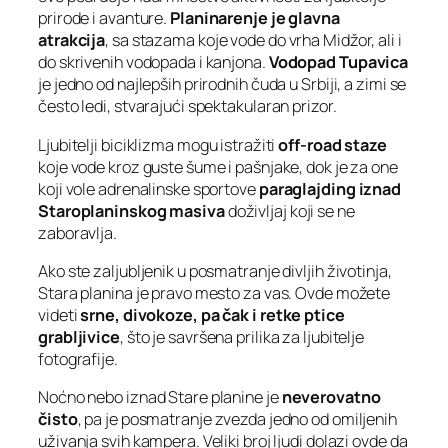
prirode i avanture.
Planinarenje je glavna
atrakcija
, sa stazama koje vode do vrha Midžor, ali i
do skrivenih vodopada i kanjona.
Vodopad Tupavica
je jedno od najlepših prirodnih čuda u Srbiji, a zimi se
često ledi, stvarajući spektakularan prizor.
Ljubitelji biciklizma mogu istražiti
off-road staze
koje vode kroz guste šume i pašnjake, dok je za one
koji vole adrenalinske sportove
paraglajding iznad
Staroplaninskog masiva
doživljaj koji se ne
zaboravlja.
Ako ste zaljubljenik u posmatranje divljih životinja,
Stara planina je pravo mesto za vas. Ovde možete
videti
srne, divokoze, pa čak i retke ptice
grabljivice
, što je savršena prilika za ljubitelje
fotografije.
Noćno nebo iznad Stare planine je
neverovatno
čisto
, pa je posmatranje zvezda jedno od omiljenih
uživanja svih kampera. Veliki broj ljudi dolazi ovde da