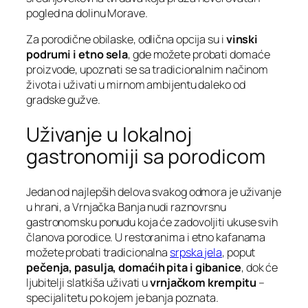
pogled na dolinu Morave.
Za porodične obilaske, odlična opcija su i
vinski
podrumi i etno sela
, gde možete probati domaće
proizvode, upoznati se sa tradicionalnim načinom
života i uživati u mirnom ambijentu daleko od
gradske gužve.
Uživanje u lokalnoj
gastronomiji sa porodicom
Jedan od najlepših delova svakog odmora je uživanje
u hrani, a Vrnjačka Banja nudi raznovrsnu
gastronomsku ponudu koja će zadovoljiti ukuse svih
članova porodice. U restoranima i etno kafanama
možete probati tradicionalna
srpska jela
, poput
pečenja, pasulja, domaćih pita i gibanice
, dok će
ljubitelji slatkiša uživati u
vrnjačkom krempitu
–
specijalitetu po kojem je banja poznata.