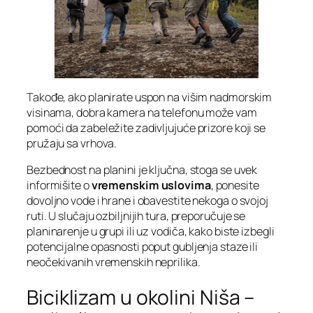
Takođe, ako planirate uspon na višim nadmorskim
visinama, dobra kamera na telefonu može vam
pomoći da zabeležite zadivljujuće prizore koji se
pružaju sa vrhova.
Bezbednost na planini je ključna, stoga se uvek
informišite o
vremenskim uslovima
, ponesite
dovoljno vode i hrane i obavestite nekoga o svojoj
ruti. U slučaju ozbiljnijih tura, preporučuje se
planinarenje u grupi ili uz vodiča, kako biste izbegli
potencijalne opasnosti poput gubljenja staze ili
neočekivanih vremenskih neprilika.
Biciklizam u okolini Niša –