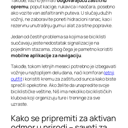
Takođe, važno je imati
odgovarajuću zaštitnu
opremu
, poput kacige, rukavica i naočara, posebno
ako vozite van asfaltiranih puteva. U slučaju dužih
vožnji, ne zaboravite poneti hidracioni ranac, kao i
rezervnu unutrašnju gumu i alat za sitne popravke.
Jedan od čestih problema sa kojima se biciklisti
suočavaju jeste nedostatak signalizacije na
pojedinim stazama, zbog čega je pametno koristiti
mobilne aplikacije za navigaciju
.
Takođe, tokom letnjih meseci potrebno je izbegavati
vožnje u najtoplijem delu dana, naći komforan
letnji
outfit
i koristiti kremu za zaštitu od sunca kako biste
sprečili opekotine. Ako želite da unapredite svoje
biciklističke veštine, Niš ima nekoliko biciklističkih
klubova koji organizuju ture i treninge za sve
uzraste.
Kako se pripremiti za aktivan
odmor u prirodi – saveti za