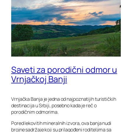
Saveti za porodični odmor u
Vrnjačkoj Banji
Vrnjačka Banja je jedna od najpoznatijih turističkih
destinacija u Srbiji, posebno kada je reč o
porodičnim odmorima.
Pored lekovitih mineralnih izvora, ova banja nudi
brojne sadržaje koji su prilagođeni roditeljima sa