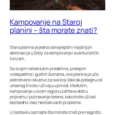
Kampovanje na Staroj
planini – šta morate znati?
Stara planina je jedna od najlepših i najdivljijih
destinacija u Srbiji za kampovanje i avanturistički
turizam.
Sa svojim netaknutim predelima, prelepim
vodopadima i gustim šumama, ova planina pruža
jedinstveno iskustvo za sve koji žele da pobegnu od
urbanog života i uživaju u prirodi. Međutim,
kampovanje u ovom regionu zahteva dobru
pripremu i poznavanje terena, kako biste uživali
bezbedno i bez neočekivanih problema.
U nastavku saznajte šta morate znati pre nego što