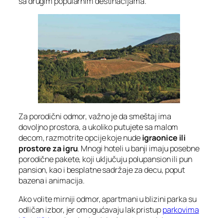
sa drugim popularnim destinacijama.
Za porodični odmor, važno je da smeštaj ima
dovoljno prostora, a ukoliko putujete sa malom
decom, razmotrite opcije koje nude
igraonice ili
prostore za igru
. Mnogi hoteli u banji imaju posebne
porodične pakete, koji uključuju polupansion ili pun
pansion, kao i besplatne sadržaje za decu, poput
bazena i animacija.
Ako volite mirniji odmor, apartmani u blizini parka su
odličan izbor, jer omogućavaju lak pristup
parkovima