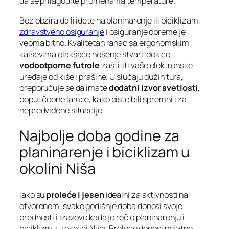
da se prilagodite promenama temperature.
Bez obzira da li idete na planinarenje ili biciklizam,
zdravstveno osiguranje
i osiguranje opreme je
veoma bitno. Kvalitetan ranac sa ergonomskim
kaiševima olakšaće nošenje stvari, dok će
vodootporne futrole
zaštititi vaše elektronske
uređaje od kiše i prašine. U slučaju dužih tura,
preporučuje se da imate
dodatni izvor svetlosti
,
poput čeone lampe, kako biste bili spremni i za
nepredviđene situacije.
Najbolje doba godine za
planinarenje i biciklizam u
okolini Niša
Iako su
proleće i jesen
idealni za aktivnosti na
otvorenom, svako godišnje doba donosi svoje
prednosti i izazove kada je reč o planinarenju i
biciklizmu u okolini Niša. Proleće donosi prijatne