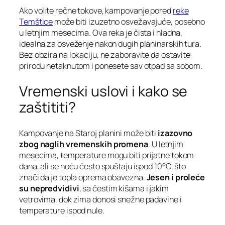
Ako volite rečne tokove, kampovanje pored
reke
Temštice
može biti izuzetno osvežavajuće, posebno
u letnjim mesecima. Ova reka je čista i hladna,
idealna za osveženje nakon dugih planinarskih tura.
Bez obzira na lokaciju, ne zaboravite da ostavite
prirodu netaknutom i ponesete sav otpad sa sobom.
Vremenski uslovi i kako se
zaštititi?
Kampovanje na Staroj planini može biti
izazovno
zbog naglih vremenskih promena
. U letnjim
mesecima, temperature mogu biti prijatne tokom
dana, ali se noću često spuštaju ispod 10°C, što
znači da je topla oprema obavezna.
Jesen i proleće
su nepredvidivi
, sa čestim kišama i jakim
vetrovima, dok zima donosi snežne padavine i
temperature ispod nule.