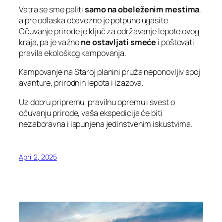
Vatra se sme paliti
samo na obeleženim mestima
,
a pre odlaska obavezno je potpuno ugasite.
Očuvanje prirode je ključ za održavanje lepote ovog
kraja, pa je važno
ne ostavljati smeće
i poštovati
pravila ekološkog kampovanja.
Kampovanje na Staroj planini pruža neponovljiv spoj
avanture, prirodnih lepota i izazova.
Uz dobru pripremu, pravilnu opremu i svest o
očuvanju prirode, vaša ekspedicija će biti
nezaboravna i ispunjena jedinstvenim iskustvima.
April 2, 2025