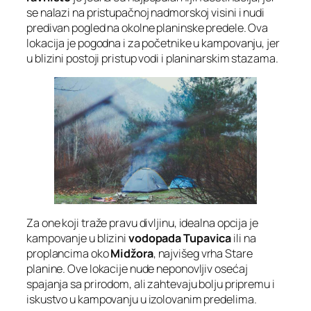
se nalazi na pristupačnoj nadmorskoj visini i nudi
predivan pogled na okolne planinske predele. Ova
lokacija je pogodna i za početnike u kampovanju, jer
u blizini postoji pristup vodi i planinarskim stazama.
Za one koji traže pravu divljinu, idealna opcija je
kampovanje u blizini
vodopada Tupavica
ili na
proplancima oko
Midžora
, najvišeg vrha Stare
planine. Ove lokacije nude neponovljiv osećaj
spajanja sa prirodom, ali zahtevaju bolju pripremu i
iskustvo u kampovanju u izolovanim predelima.