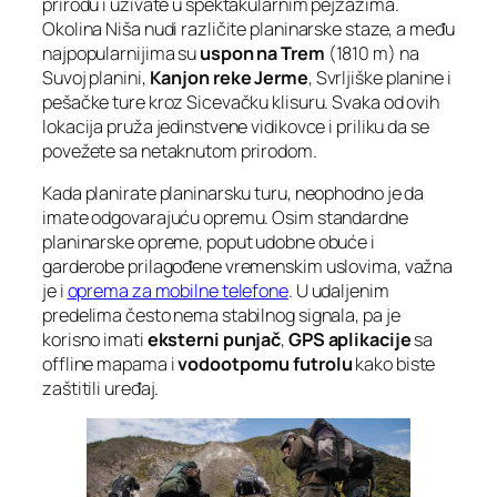
prirodu i uživate u spektakularnim pejzažima.
Okolina Niša nudi različite planinarske staze, a među
najpopularnijima su
uspon na Trem
(1810 m) na
Suvoj planini,
Kanjon reke Jerme
, Svrljiške planine i
pešačke ture kroz Sicevačku klisuru. Svaka od ovih
lokacija pruža jedinstvene vidikovce i priliku da se
povežete sa netaknutom prirodom.
Kada planirate planinarsku turu, neophodno je da
imate odgovarajuću opremu. Osim standardne
planinarske opreme, poput udobne obuće i
garderobe prilagođene vremenskim uslovima, važna
je i
oprema za mobilne telefone
. U udaljenim
predelima često nema stabilnog signala, pa je
korisno imati
eksterni punjač
,
GPS aplikacije
sa
offline mapama i
vodootpornu futrolu
kako biste
zaštitili uređaj.