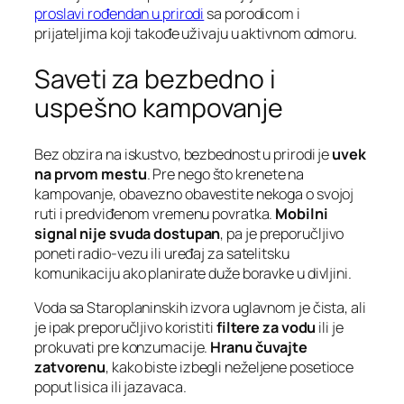
proslavi rođendan u prirodi
sa porodicom i
prijateljima koji takođe uživaju u aktivnom odmoru.
Saveti za bezbedno i
uspešno kampovanje
Bez obzira na iskustvo, bezbednost u prirodi je
uvek
na prvom mestu
. Pre nego što krenete na
kampovanje, obavezno obavestite nekoga o svojoj
ruti i predviđenom vremenu povratka.
Mobilni
signal nije svuda dostupan
, pa je preporučljivo
poneti radio-vezu ili uređaj za satelitsku
komunikaciju ako planirate duže boravke u divljini.
Voda sa Staroplaninskih izvora uglavnom je čista, ali
je ipak preporučljivo koristiti
filtere za vodu
ili je
prokuvati pre konzumacije.
Hranu čuvajte
zatvorenu
, kako biste izbegli neželjene posetioce
poput lisica ili jazavaca.