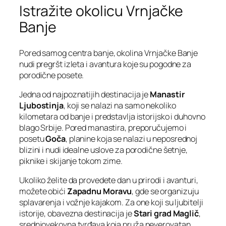
Istražite okolicu Vrnjačke
Banje
Pored samog centra banje, okolina Vrnjačke Banje
nudi pregršt izleta i avantura koje su pogodne za
porodične posete.
Jedna od najpoznatijih destinacija je
Manastir
Ljubostinja
, koji se nalazi na samo nekoliko
kilometara od banje i predstavlja istorijsko i duhovno
blago Srbije. Pored manastira, preporučujemo i
posetu
Goča
, planine koja se nalazi u neposrednoj
blizini i nudi idealne uslove za porodične šetnje,
piknike i skijanje tokom zime.
Ukoliko želite da provedete dan u prirodi i avanturi,
možete obići
Zapadnu Moravu
, gde se organizuju
splavarenja i vožnje kajakom. Za one koji su ljubitelji
istorije, obavezna destinacija je
Stari grad Maglič
,
srednjovekovna tvrđava koja pruža neverovatan