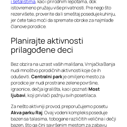
i šetalištima
, kao i prirodnim lepotama, dok
istovremeno pružaju više privatnosti. Pre nego što
rezervišete, proverite da li smeštaj poseduje kuhinju,
jer ćete tako moći da spremate obroke za najmlađe
članove porodice.
Planirajte aktivnosti
prilagođene deci
Bez obzira na uzrast vaših mališana, Vrnjačka Banja
nudi mnoštvo porodičnih aktivnosti koje će ih
oduševiti.
Centralni park
je omiljeno mesto za
porodice jer nudi prostrane zelene površine,
igraonice, dečja igrališta, kao i poznati
Most
ljubavi
, koji privlači pažnju svih posetilaca.
Za nešto aktivniji provod, preporučujemo posetu
Akva parku Raj
. Ovaj vodeni kompleks poseduje
bazen sa talasima, tobogane različitih veličina i dečji
bazen, što ga čini savršenim mestom za zabavu