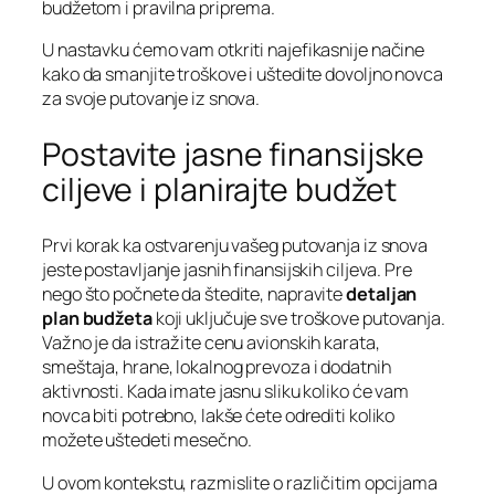
budžetom i pravilna priprema.
U nastavku ćemo vam otkriti najefikasnije načine
kako da smanjite troškove i uštedite dovoljno novca
za svoje putovanje iz snova.
Postavite jasne finansijske
ciljeve i planirajte budžet
Prvi korak ka ostvarenju vašeg putovanja iz snova
jeste postavljanje jasnih finansijskih ciljeva. Pre
nego što počnete da štedite, napravite
detaljan
plan budžeta
koji uključuje sve troškove putovanja.
Važno je da istražite cenu avionskih karata,
smeštaja, hrane, lokalnog prevoza i dodatnih
aktivnosti. Kada imate jasnu sliku koliko će vam
novca biti potrebno, lakše ćete odrediti koliko
možete uštedeti mesečno.
U ovom kontekstu, razmislite o različitim opcijama