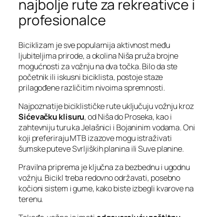
najbolje rute za rekreativce i
profesionalce
Biciklizam je sve popularnija aktivnost među
ljubiteljima prirode, a okolina Niša pruža brojne
mogućnosti za vožnju na dva točka. Bilo da ste
početnik ili iskusni biciklista, postoje staze
prilagođene različitim nivoima spremnosti.
Najpoznatije biciklističke rute uključuju vožnju kroz
Sićevačku klisuru
, od Niša do Proseka, kao i
zahtevniju turu ka Jelašnici i Bojaninim vodama. Oni
koji preferiraju MTB izazove mogu istraživati
šumske puteve Svrljiških planina ili Suve planine.
Pravilna priprema je ključna za bezbednu i ugodnu
vožnju. Bicikl treba redovno održavati, posebno
kočioni sistem i gume, kako biste izbegli kvarove na
terenu.