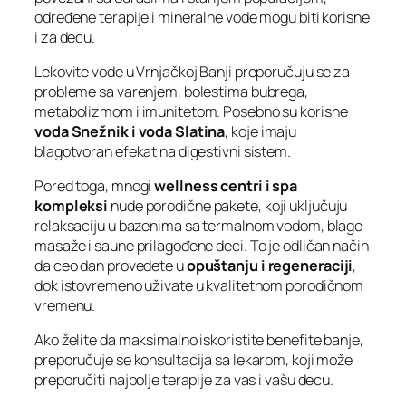
određene terapije i mineralne vode mogu biti korisne
i za decu.
Lekovite vode u Vrnjačkoj Banji preporučuju se za
probleme sa varenjem, bolestima bubrega,
metabolizmom i imunitetom. Posebno su korisne
voda Snežnik i voda Slatina
, koje imaju
blagotvoran efekat na digestivni sistem.
Pored toga, mnogi
wellness centri i spa
kompleksi
nude porodične pakete, koji uključuju
relaksaciju u bazenima sa termalnom vodom, blage
masaže i saune prilagođene deci. To je odličan način
da ceo dan provedete u
opuštanju i regeneraciji
,
dok istovremeno uživate u kvalitetnom porodičnom
vremenu.
Ako želite da maksimalno iskoristite benefite banje,
preporučuje se konsultacija sa lekarom, koji može
preporučiti najbolje terapije za vas i vašu decu.