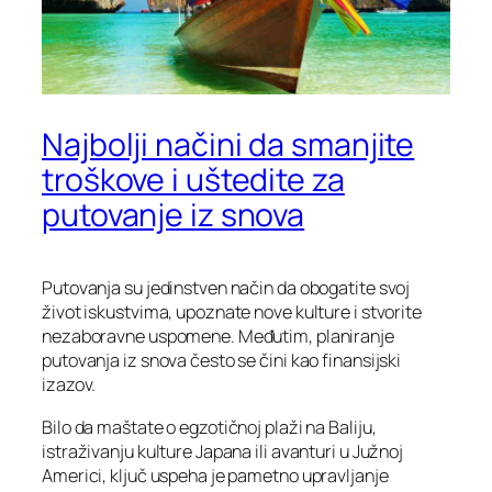
Najbolji načini da smanjite
troškove i uštedite za
putovanje iz snova
Putovanja su jedinstven način da obogatite svoj
život iskustvima, upoznate nove kulture i stvorite
nezaboravne uspomene. Međutim, planiranje
putovanja iz snova često se čini kao finansijski
izazov.
Bilo da maštate o egzotičnoj plaži na Baliju,
istraživanju kulture Japana ili avanturi u Južnoj
Americi, ključ uspeha je pametno upravljanje