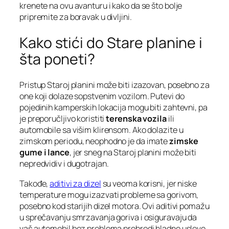
krenete na ovu avanturu i kako da se što bolje
pripremite za boravak u divljini.
Kako stići do Stare planine i
šta poneti?
Pristup Staroj planini može biti izazovan, posebno za
one koji dolaze sopstvenim vozilom. Putevi do
pojedinih kamperskih lokacija mogu biti zahtevni, pa
je preporučljivo koristiti
terenska vozila
ili
automobile sa višim klirensom. Ako dolazite u
zimskom periodu, neophodno je da imate
zimske
gume i lance
, jer sneg na Staroj planini može biti
nepredvidiv i dugotrajan.
Takođe,
aditivi za dizel
su veoma korisni, jer niske
temperature mogu izazvati probleme sa gorivom,
posebno kod starijih dizel motora. Ovi aditivi pomažu
u sprečavanju smrzavanja goriva i osiguravaju da
vaš automobil bez problema prebrodi hladne uslove