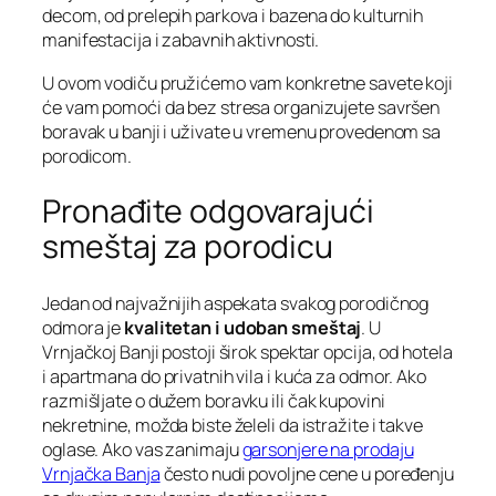
decom, od prelepih parkova i bazena do kulturnih
manifestacija i zabavnih aktivnosti.
U ovom vodiču pružićemo vam konkretne savete koji
će vam pomoći da bez stresa organizujete savršen
boravak u banji i uživate u vremenu provedenom sa
porodicom.
Pronađite odgovarajući
smeštaj za porodicu
Jedan od najvažnijih aspekata svakog porodičnog
odmora je
kvalitetan i udoban smeštaj
. U
Vrnjačkoj Banji postoji širok spektar opcija, od hotela
i apartmana do privatnih vila i kuća za odmor. Ako
razmišljate o dužem boravku ili čak kupovini
nekretnine, možda biste želeli da istražite i takve
oglase. Ako vas zanimaju
garsonjere na prodaju
Vrnjačka Banja
često nudi povoljne cene u poređenju