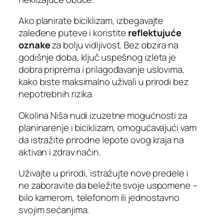
Ako planirate biciklizam, izbegavajte
zaleđene puteve i koristite
reflektujuće
oznake
za bolju vidljivost. Bez obzira na
godišnje doba, ključ uspešnog izleta je
dobra priprema i prilagođavanje uslovima,
kako biste maksimalno uživali u prirodi bez
nepotrebnih rizika.
Okolina Niša nudi izuzetne mogućnosti za
planinarenje i biciklizam, omogućavajući vam
da istražite prirodne lepote ovog kraja na
aktivan i zdrav način.
Uživajte u prirodi, istražujte nove predele i
ne zaboravite da beležite svoje uspomene –
bilo kamerom, telefonom ili jednostavno
svojim sećanjima.