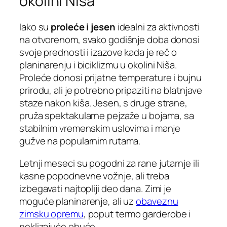
okolini Niša
Iako su
proleće i jesen
idealni za aktivnosti
na otvorenom, svako godišnje doba donosi
svoje prednosti i izazove kada je reč o
planinarenju i biciklizmu u okolini Niša.
Proleće donosi prijatne temperature i bujnu
prirodu, ali je potrebno pripaziti na blatnjave
staze nakon kiša. Jesen, s druge strane,
pruža spektakularne pejzaže u bojama, sa
stabilnim vremenskim uslovima i manje
gužve na popularnim rutama.
Letnji meseci su pogodni za rane jutarnje ili
kasne popodnevne vožnje, ali treba
izbegavati najtopliji deo dana. Zimi je
moguće planinarenje, ali uz
obaveznu
zimsku opremu
, poput termo garderobe i
neklizajuće obuće.