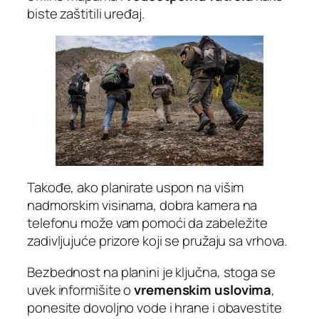
biste zaštitili uređaj.
Takođe, ako planirate uspon na višim
nadmorskim visinama, dobra kamera na
telefonu može vam pomoći da zabeležite
zadivljujuće prizore koji se pružaju sa vrhova.
Bezbednost na planini je ključna, stoga se
uvek informišite o
vremenskim uslovima
,
ponesite dovoljno vode i hrane i obavestite