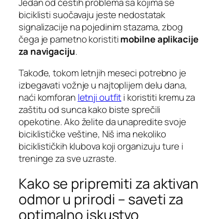
Jedan od čestih problema sa kojima se
biciklisti suočavaju jeste nedostatak
signalizacije na pojedinim stazama, zbog
čega je pametno koristiti
mobilne aplikacije
za navigaciju
.
Takođe, tokom letnjih meseci potrebno je
izbegavati vožnje u najtoplijem delu dana,
naći komforan
letnji outfit
i koristiti kremu za
zaštitu od sunca kako biste sprečili
opekotine. Ako želite da unapredite svoje
biciklističke veštine, Niš ima nekoliko
biciklističkih klubova koji organizuju ture i
treninge za sve uzraste.
Kako se pripremiti za aktivan
odmor u prirodi – saveti za
optimalno iskustvo