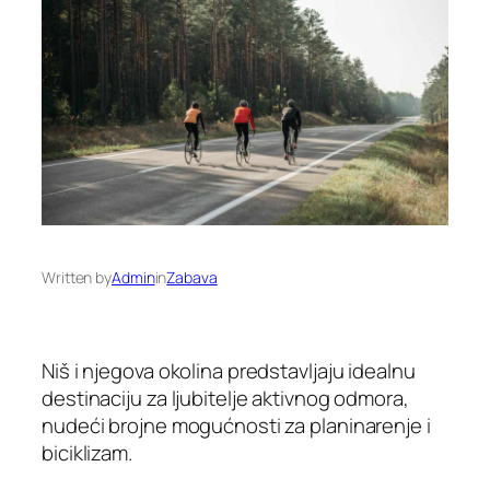
Written by
Admin
in
Zabava
Niš i njegova okolina predstavljaju idealnu
destinaciju za ljubitelje aktivnog odmora,
nudeći brojne mogućnosti za planinarenje i
biciklizam.