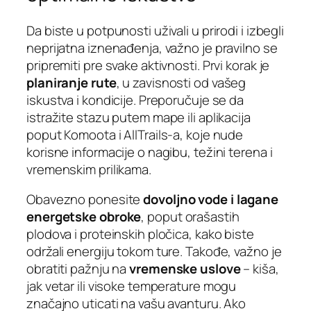
Da biste u potpunosti uživali u prirodi i izbegli
neprijatna iznenađenja, važno je pravilno se
pripremiti pre svake aktivnosti. Prvi korak je
planiranje rute
, u zavisnosti od vašeg
iskustva i kondicije. Preporučuje se da
istražite stazu putem mape ili aplikacija
poput Komoota i AllTrails-a, koje nude
korisne informacije o nagibu, težini terena i
vremenskim prilikama.
Obavezno ponesite
dovoljno vode i lagane
energetske obroke
, poput orašastih
plodova i proteinskih pločica, kako biste
održali energiju tokom ture. Takođe, važno je
obratiti pažnju na
vremenske uslove
– kiša,
jak vetar ili visoke temperature mogu
značajno uticati na vašu avanturu. Ako