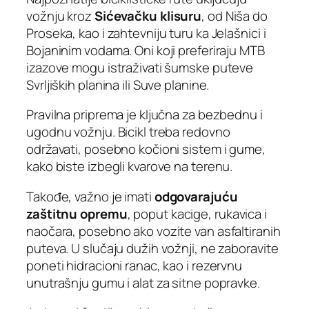
vožnju kroz
Sićevačku klisuru
, od Niša do
Proseka, kao i zahtevniju turu ka Jelašnici i
Bojaninim vodama. Oni koji preferiraju MTB
izazove mogu istraživati šumske puteve
Svrljiških planina ili Suve planine.
Pravilna priprema je ključna za bezbednu i
ugodnu vožnju. Bicikl treba redovno
održavati, posebno kočioni sistem i gume,
kako biste izbegli kvarove na terenu.
Takođe, važno je imati
odgovarajuću
zaštitnu opremu
, poput kacige, rukavica i
naočara, posebno ako vozite van asfaltiranih
puteva. U slučaju dužih vožnji, ne zaboravite
poneti hidracioni ranac, kao i rezervnu
unutrašnju gumu i alat za sitne popravke.