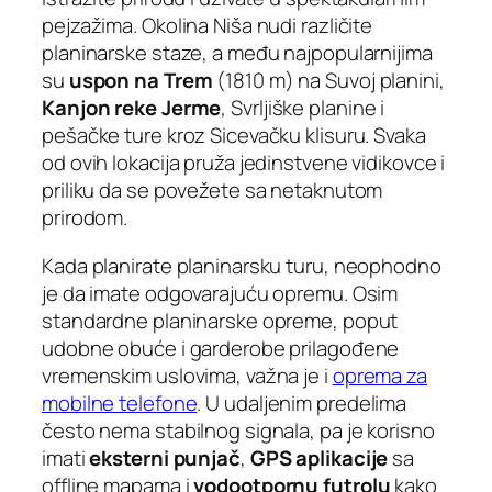
pejzažima. Okolina Niša nudi različite
planinarske staze, a među najpopularnijima
su
uspon na Trem
(1810 m) na Suvoj planini,
Kanjon reke Jerme
, Svrljiške planine i
pešačke ture kroz Sicevačku klisuru. Svaka
od ovih lokacija pruža jedinstvene vidikovce i
priliku da se povežete sa netaknutom
prirodom.
Kada planirate planinarsku turu, neophodno
je da imate odgovarajuću opremu. Osim
standardne planinarske opreme, poput
udobne obuće i garderobe prilagođene
vremenskim uslovima, važna je i
oprema za
mobilne telefone
. U udaljenim predelima
često nema stabilnog signala, pa je korisno
imati
eksterni punjač
,
GPS aplikacije
sa
offline mapama i
vodootpornu futrolu
kako