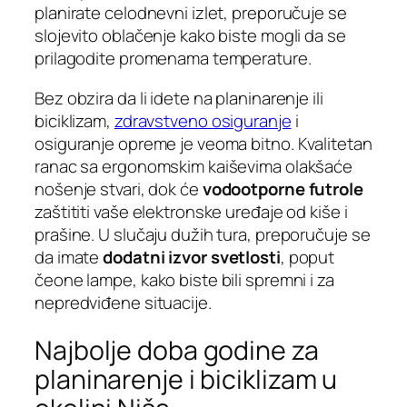
planirate celodnevni izlet, preporučuje se
slojevito oblačenje kako biste mogli da se
prilagodite promenama temperature.
Bez obzira da li idete na planinarenje ili
biciklizam,
zdravstveno osiguranje
i
osiguranje opreme je veoma bitno. Kvalitetan
ranac sa ergonomskim kaiševima olakšaće
nošenje stvari, dok će
vodootporne futrole
zaštititi vaše elektronske uređaje od kiše i
prašine. U slučaju dužih tura, preporučuje se
da imate
dodatni izvor svetlosti
, poput
čeone lampe, kako biste bili spremni i za
nepredviđene situacije.
Najbolje doba godine za
planinarenje i biciklizam u