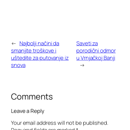
←
Najbolji načini da
Saveti za
smanjite troškove i
porodični odmor
uštedite za putovanje iz
u Vrnjačkoj Banji
snova
→
Comments
Leave a Reply
Your email address will not be published.
Required fields are marked
*