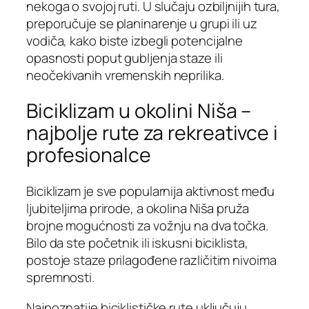
nekoga o svojoj ruti. U slučaju ozbiljnijih tura,
preporučuje se planinarenje u grupi ili uz
vodiča, kako biste izbegli potencijalne
opasnosti poput gubljenja staze ili
neočekivanih vremenskih neprilika.
Biciklizam u okolini Niša –
najbolje rute za rekreativce i
profesionalce
Biciklizam je sve popularnija aktivnost među
ljubiteljima prirode, a okolina Niša pruža
brojne mogućnosti za vožnju na dva točka.
Bilo da ste početnik ili iskusni biciklista,
postoje staze prilagođene različitim nivoima
spremnosti.
Najpoznatije biciklističke rute uključuju