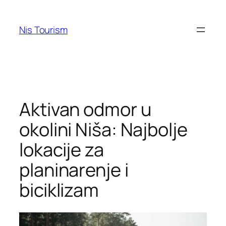
Skip
to
Nis Tourism
content
Aktivan odmor u
okolini Niša: Najbolje
lokacije za
planinarenje i
biciklizam