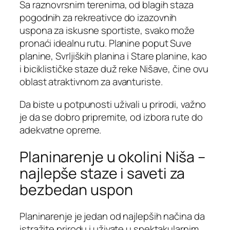
Sa raznovrsnim terenima, od blagih staza
pogodnih za rekreativce do izazovnih
uspona za iskusne sportiste, svako može
pronaći idealnu rutu. Planine poput Suve
planine, Svrljiških planina i Stare planine, kao
i biciklističke staze duž reke Nišave, čine ovu
oblast atraktivnom za avanturiste.
Da biste u potpunosti uživali u prirodi, važno
je da se dobro pripremite, od izbora rute do
adekvatne opreme.
Planinarenje u okolini Niša –
najlepše staze i saveti za
bezbedan uspon
Planinarenje je jedan od najlepših načina da
istražite prirodu i uživate u spektakularnim