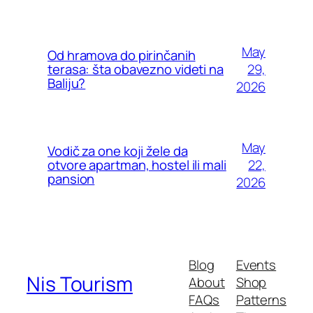
May
Od hramova do pirinčanih
29,
terasa: šta obavezno videti na
Baliju?
2026
May
Vodič za one koji žele da
22,
otvore apartman, hostel ili mali
pansion
2026
Blog
Events
Nis Tourism
About
Shop
FAQs
Patterns