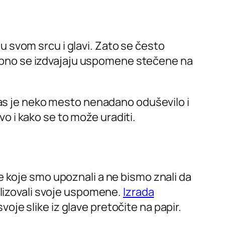
 svom srcu i glavi. Zato se često
sebno se izdvajaju uspomene stečene na
nas je neko mesto nenadano oduševilo i
evo i kako se to može uraditi.
e koje smo upoznali a ne bismo znali da
alizovali svoje uspomene.
Izrada
 svoje slike iz glave pretočite na papir.