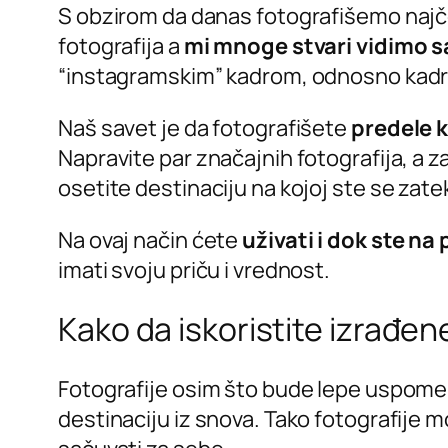
S obzirom da danas fotografišemo najč
fotografija a
mi mnoge stvari vidimo 
“instagramskim” kadrom, odnosno kad
Naš savet je da fotografišete
predele k
Napravite par značajnih fotografija, a z
osetite destinaciju na kojoj ste se zatek
Na ovaj način ćete
uživati i dok ste na
imati svoju priču i vrednost.
Kako da iskoristite izrađen
Fotografije osim što bude lepe uspom
destinaciju iz snova. Tako fotografije m