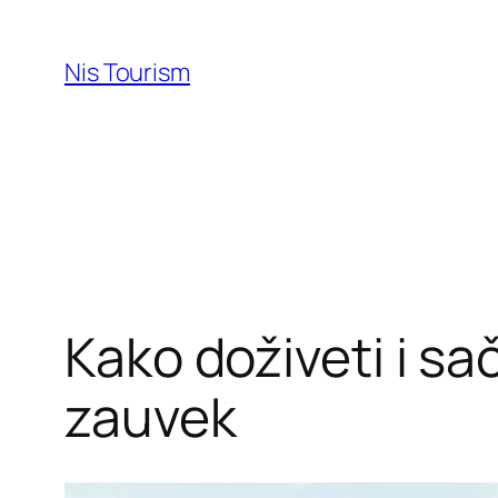
Skip
to
Nis Tourism
content
Kako doživeti i s
zauvek