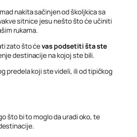
omad nakita sačinjen od školjkica sa
vakve sitnice jesu nešto što će učiniti
vašim rukama.
ti zato što će
vas podsetiti šta ste
je destinacije na kojoj ste bili.
predela koji ste videli, ili od tipičkog
 što bi to moglo da uradi oko, te
destinacije.