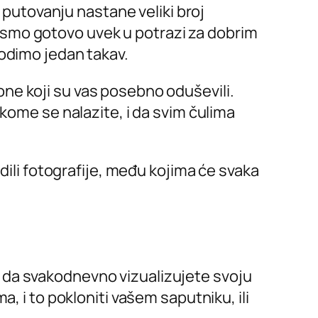
utovanju nastane veliki broj
 smo gotovo uvek u potrazi za dobrim
vodimo jedan takav.
ne koji su vas posebno oduševili.
kome se nalazite, i da svim čulima
adili fotografije, među kojima će svaka
n da svakodnevno vizualizujete svoju
, i to pokloniti vašem saputniku, ili