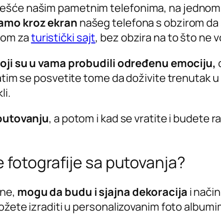
ešće našim pametnim telefonima, na jednom p
samo kroz ekran
našeg telefona s obzirom da
rom za
turistički sajt
, bez obzira na to što ne 
oji su u vama probudili određenu emociju,
o
atim se posvetite tome da doživite trenutak u 
li.
 putovanju
, a potom i kad se vratite i budete r
e fotografije sa putovanja?
ene,
mogu da budu i sjajna dekoracija
i nači
ožete izraditi u personalizovanim foto albumima