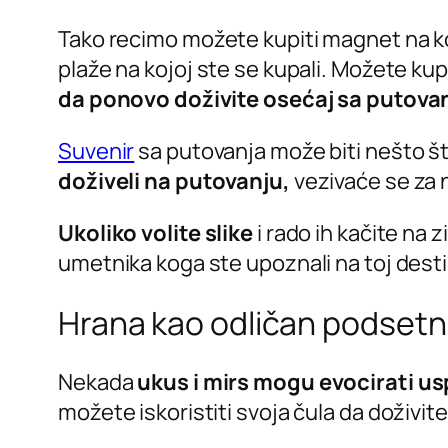
Tako recimo možete kupiti magnet na kom
plaže na kojoj ste se kupali. Možete kupi
da ponovo doživite osećaj sa putova
Suvenir
sa putovanja može biti nešto št
doživeli na putovanju,
vezivaće se za n
Ukoliko volite slike
i rado ih kačite na 
umetnika koga ste upoznali na toj desti
Hrana kao odličan podsetn
Nekada
ukus i mirs mogu evocirati 
možete iskoristiti svoja čula da doživi