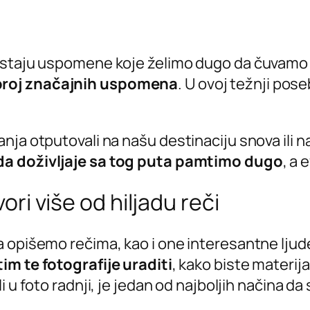
ostaju uspomene koje želimo dugo da čuvamo u
broj značajnih uspomena
. U ovoj težnji po
nja otputovali na našu destinaciju snova ili 
a doživljaje sa tog puta pamtimo dugo
, a 
vori više od hiljadu reči
 opišemo rečima, kao i one interesantne ljud
tim te fotografije uraditi
, kako biste materij
li u foto radnji, je jedan od najboljih načina da