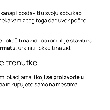
kanap i postaviti u svoju sobu kao
i neka vam zbog toga dan uvek počne
akačiti na zid kao ram, ili je staviti na
ormatu
, uramiti i okačiti na zid.
ne trenutke
im lokacijama, i
koji se proizvode u
je da ih kupujete samo na mestima