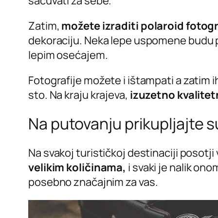
sačuvati za sebe.
Zatim,
možete izraditi polaroid fotogr
dekoraciju. Neka lepe uspomene budu pr
lepim osećajem.
Fotografije možete i ištampati a zatim ih
sto. Na kraju krajeva,
izuzetno kvalitet
Na putovanju prikupljajte 
Na svakoj turističkoj destinaciji posotji
velikim količinama,
i svaki je nalik on
posebno značajnim za vas.