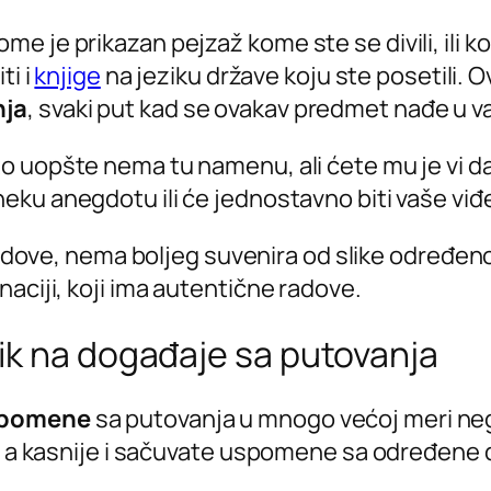
e je prikazan pejzaž kome ste se divili, ili k
ti i
knjige
na jeziku države koju ste posetili. O
nja
, svaki put kad se ovakav predmet nađe u 
o uopšte nema tu namenu, ali ćete mu je vi da
eku anegdotu ili će jednostavno biti vaše viđen
zidove, nema boljeg suvenira od slike određenog 
naciji, koji ima autentične radove.
ik na događaje sa putovanja
uspomene
sa putovanja u mnogo većoj meri nego
te a kasnije i sačuvate uspomene sa određene 