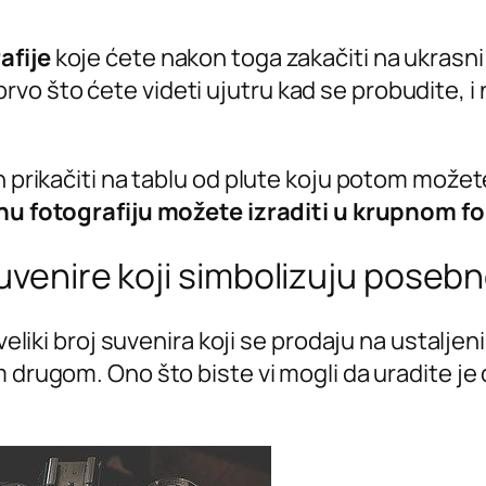
afije
koje ćete nakon toga zakačiti na ukrasni 
vo što ćete videti ujutru kad se probudite, 
 prikačiti na tablu od plute koju potom možete z
nu fotografiju možete izraditi u krupnom f
suvenire koji simbolizuju poseb
 veliki broj suvenira koji se prodaju na ustaljen
om drugom. Ono što biste vi mogli da uradite 