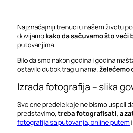
Najznačajniji trenuci u našem životu p
dovijamo
kako da sačuvamo što veći 
putovanjima.
Bilo da smo nakon godina i godina mašta
ostavilo dubok trag u nama,
želećemo d
Izrada fotografija – slika go
Sve one predele koje ne bismo uspeli da
predstavimo,
treba fotografisati, a za
fotografija sa putovanja, online putem
i