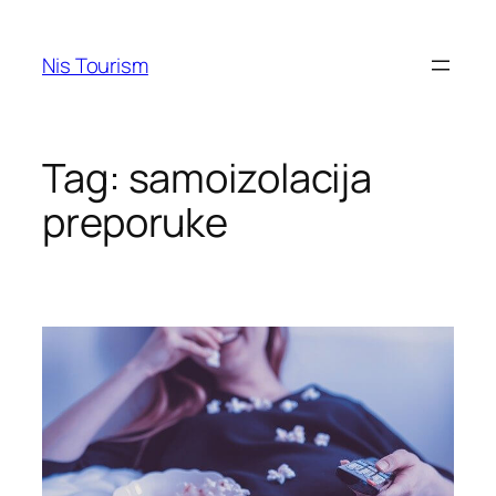
Skip
to
Nis Tourism
content
Tag:
samoizolacija
preporuke