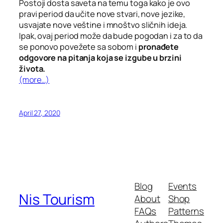
Postoji dosta saveta na temu toga kako je ovo
pravi period da učite nove stvari, nove jezike,
usvajate nove veštine i mnoštvo sličnih ideja.
Ipak, ovaj period može da bude pogodan i za to da
se ponovo povežete sa sobom i
pronađete
odgovore na pitanja koja se izgube u brzini
života.
(more…)
April 27, 2020
Blog
Events
Nis Tourism
About
Shop
FAQs
Patterns