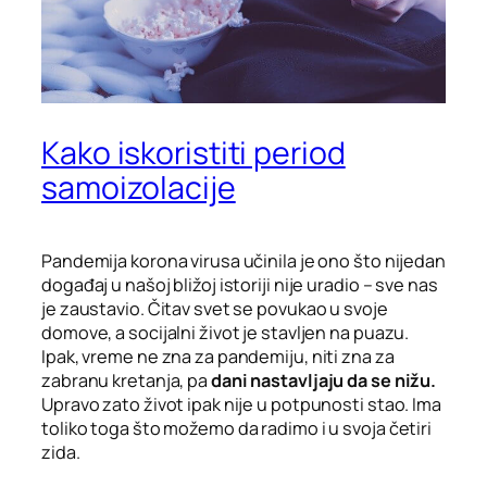
Kako iskoristiti period
samoizolacije
Pandemija korona virusa učinila je ono što nijedan
događaj u našoj bližoj istoriji nije uradio – sve nas
je zaustavio. Čitav svet se povukao u svoje
domove, a socijalni život je stavljen na puazu.
Ipak, vreme ne zna za pandemiju, niti zna za
zabranu kretanja, pa
dani nastavljaju da se nižu.
Upravo zato život ipak nije u potpunosti stao. Ima
toliko toga što možemo da radimo i u svoja četiri
zida.