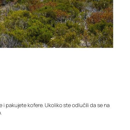
e i pakujete kofere. Ukoliko ste odlučili da se na
a
.