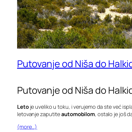
Putovanje od Niša do Halkidi
Putovanje od Niša do Halkidi
Leto
je uveliko u toku, i verujemo da ste već ispla
letovanje zaputite
automobilom
, ostalo je još 
(more…)