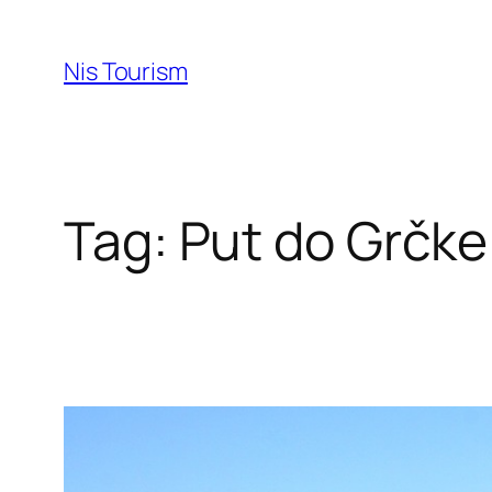
Skip
to
Nis Tourism
content
Tag:
Put do Grčke 