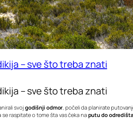
kija – sve što treba znati
kija – sve što treba znati
nirali svoj
godišnji odmor
, počeli da planirate putovanj
da se raspitate o tome šta vas čeka na
putu do odredišt