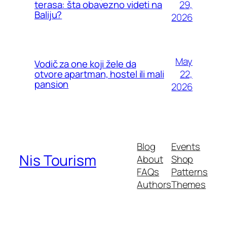
29,
terasa: šta obavezno videti na
Baliju?
2026
May
Vodič za one koji žele da
22,
otvore apartman, hostel ili mali
pansion
2026
Blog
Events
Nis Tourism
About
Shop
FAQs
Patterns
Authors
Themes