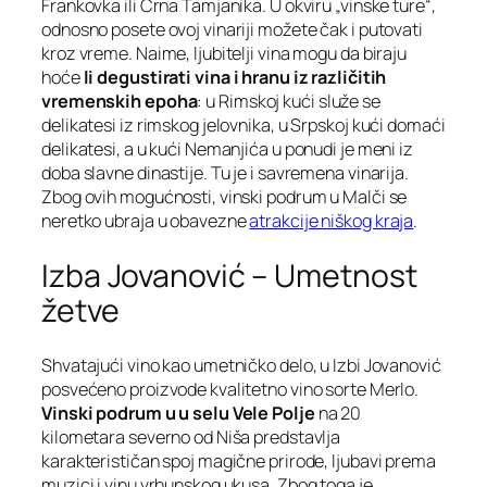
Frankovka ili Crna Tamjanika. U okviru „vinske ture“,
odnosno posete ovoj vinariji možete čak i putovati
kroz vreme. Naime, ljubitelji vina mogu da biraju
hoće
li degustirati vina i hranu iz različitih
vremenskih epoha
: u Rimskoj kući služe se
delikatesi iz rimskog jelovnika, u Srpskoj kući domaći
delikatesi, a u kući Nemanjića u ponudi je meni iz
doba slavne dinastije. Tu je i savremena vinarija.
Zbog ovih mogućnosti, vinski podrum u Malči se
neretko ubraja u obavezne
atrakcije niškog kraja
.
Izba Jovanović – Umetnost
žetve
Shvatajući vino kao umetničko delo, u Izbi Jovanović
posvećeno proizvode kvalitetno vino sorte Merlo.
Vinski podrum u u selu Vele Polje
na 20
kilometara severno od Niša predstavlja
karakterističan spoj magične prirode, ljubavi prema
muzici i vinu vrhunskog ukusa. Zbog toga je