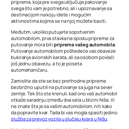
priprema, koja pre svega uključuje pakovanje
svega što vam je potrebno, ali i upoznavanje sa
destinacijom na koju idete i mogućim
aktivnostima kojima se na njoj možete baviti.
Međutim, ukoliko putujete sopstvenim
automobilom, prva stavka na spisku pripreme za
putovanje mora biti
priprema vašeg automobila
.
Putovanje automobilom poštedeće vas obaveze
bukiranja avionskih karata, ali sa osobom povlači
još jednu obavezu, a to je poseta
automehaničaru.
Zamislite da ste se bez prethodne pripreme
bezbrižno uputili na putovanje sa juga na sever
zemlje. Tek što ste krenuli, kad ono vaš automobil
otkaže saradnju između dva sela u blizini Niša. Vi
ne znate šta je sa vašim automobilom, niti kako
da popravite kvar. Tada bi vas mogla spasiti jedino
služba za prevoz vozila u slučaju kvara u Nišu
.