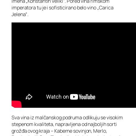
imena „Konstantin Veliki“. Pored vina rimskom
imperatora tu je i sofisticirano belo vino „Carica
Jelena“.
Sva vina iz malčanskog podruma odlikuju se visokim
stepenom kvaliteta, napravljena od najboljih sorti
grožđa ovog kraja – Kaberne sovinjon, Merlo,