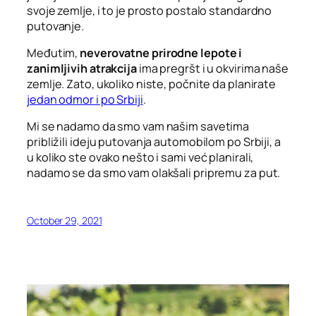
svoje zemlje, i to je prosto postalo standardno
putovanje.
Međutim,
neverovatne prirodne lepote i
zanimljivih atrakcija
ima pregršt i u okvirima naše
zemlje. Zato, ukoliko niste, počnite da planirate
jedan odmor i po Srbiji
.
Mi se nadamo da smo vam našim savetima
približili ideju putovanja automobilom po Srbiji, a
u koliko ste ovako nešto i sami već planirali,
nadamo se da smo vam olakšali pripremu za put.
October 29, 2021