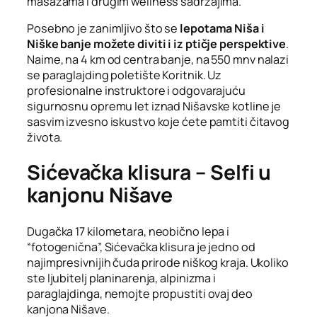
masažama i drugim wellness sadržajima.
Posebno je zanimljivo što se
lepotama Niša i
Niške banje možete diviti i iz ptičje perspektive
.
Naime, na 4 km od centra banje, na 550 mnv nalazi
se paraglajding poletište Koritnik. Uz
profesionalne instruktore i odgovarajuću
sigurnosnu opremu let iznad Nišavske kotline je
sasvim izvesno iskustvo koje ćete pamtiti čitavog
života.
Sićevačka klisura – Selfi u
kanjonu Nišave
Dugačka 17 kilometara, neobično lepa i
“fotogenična”, Sićevačka klisura je jedno od
najimpresivnijih čuda prirode niškog kraja. Ukoliko
ste ljubitelj planinarenja, alpinizma i
paraglajdinga, nemojte propustiti ovaj deo
kanjona Nišave.