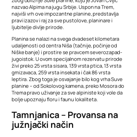
zbog obližnje Suve planine, koju je Jovan Cvijić
nazvao Alpima na jugu Srbije. Uspon na Trem,
najviši vrh ove impozantne planine, predstavlja
pravi izazov i raj za sve pustolove, planinare i
ljubitelje divlje prirode.
Planina se nalazi na svega dvadeset kilometara
udaljenosti od centra Niša (tačnije, počinje od
Niške banje) i prostire se pravcem severozapad-
jugoistok. U ovom specijalnom rezervatu prirode
živi preko 25 vrsta sisara, 139 vrsta ptica, 13 vrsta
gmizavaca, 259 vrsta insekata i čak 86 vrsta
leptira. Zbog toga je osvajanje bilo kog vrha Suve
planine – od Sokolovog kamena, preko Mosora do
Trema pravo uživanje za sve alpiniste koji vole da
bolje upoznaju floru i faunu lokaliteta.
Tamnjanica – Provansa na
južnjački način