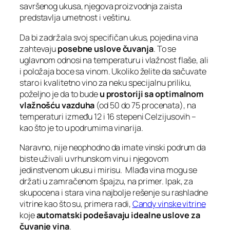
savršenog ukusa, njegova proizvodnja zaista
predstavlja umetnost i veštinu.
Da bi zadržala svoj specifičan ukus, pojedina vina
zahtevaju
posebne uslove čuvanja
. To se
uglavnom odnosi na temperaturu i vlažnost flaše, ali
i položaja boce sa vinom. Ukoliko želite da sačuvate
staro i kvalitetno vino za neku specijalnu priliku,
poželjno je da to bude
u prostoriji sa optimalnom
vlažnošću vazduha
(od 50 do 75 procenata), na
temperaturi između 12 i 16 stepeni Celzijusovih –
kao što je to u podrumima vinarija.
Naravno, nije neophodno da imate vinski podrum da
biste uživali u vrhunskom vinu i njegovom
jedinstvenom ukusu i mirisu. Mlađa vina mogu se
držati u zamračenom špajzu, na primer. Ipak, za
skupocena i stara vina najbolje rešenje su rashladne
vitrine kao što su, primera radi,
Candy vinske vitrine
koje
automatski podešavaju idealne uslove za
čuvanje vina
.