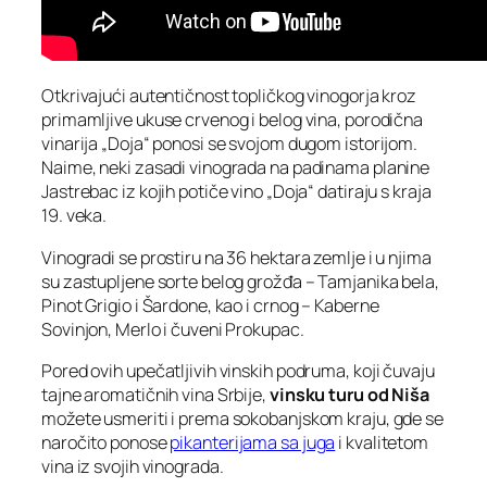
Otkrivajući autentičnost topličkog vinogorja kroz
primamljive ukuse crvenog i belog vina, porodična
vinarija „Doja“ ponosi se svojom dugom istorijom.
Naime, neki zasadi vinograda na padinama planine
Jastrebac iz kojih potiče vino „Doja“ datiraju s kraja
19. veka.
Vinogradi se prostiru na 36 hektara zemlje i u njima
su zastupljene sorte belog grožđa – Tamjanika bela,
Pinot Grigio i Šardone, kao i crnog – Kaberne
Sovinjon, Merlo i čuveni Prokupac.
Pored ovih upečatljivih vinskih podruma, koji čuvaju
tajne aromatičnih vina Srbije,
vinsku turu od Niša
možete usmeriti i prema sokobanjskom kraju, gde se
naročito ponose
pikanterijama sa juga
i kvalitetom
vina iz svojih vinograda.