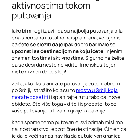
aktivnostima tokom
putovanja
Iako bi mnogi izjavili da su najbolja putovanja bila
ona spontana i totalno neisplanirana, verujemo
da ćete se složiti da je ipak dobro bar malo se
upoznati sa destinacijom na koju idete
i njenim
znamenitostima i aktivnostima. Sigurno ne želite
da se desi da nešto ne vidite ili ne iskusite jer
niste ni znali da postoji!
Zato, ukoliko planirate putovanje automobilom
po Srbiji, istražite koja su to
mesta u Srbiji koja
morate posetiti
i isplanirajte rutu tako da ih sve
obiđete. Što više toga vidite i isprobate, to će
vaše putovanje biti zanimljivije zabavnije.
Kada spomenemo putovanje, svi odmah mislimo
na inostranstvo i egzotične destinacije. Činjenica
je da je većina nas navikla da putuje van granica