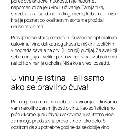
pored ove antičke mudrosti, nije naodmet
napomenuti da je u vinu i uživanje. Tamjanika,
smederevka, šardone, rizling, merlo, keberne – niški
kraj je poznat po kvalitetnim sortama grožđa i
ukusnim vinima.
Pravljeno po staroj recepturi, čuvano na optimalnim
uslovima, vino delikatnog ukusa iz niških i topličkih
vinograda osvaja na prvi (ili drugi) gutljaj. Za sve koji
sebe ubrajaju u velike poštovaoce vina, izabrali smo
nekoliko vinarija u okolini Niša koje vredi posetiti.
U vinu je istina – ali samo
ako se pravilno čuva!
Pre nego što krenemo u obilazak vinarija, otkrivamo
vam nekoliko zanimljivosti o vinu. Kao sofisticirano
piće u kome ljudi uživaju vekovima, kvalitetno vino
za mnoge predstavlja pravo umetničko delo. S
obzirom da su potrebne godine da se dobije vino