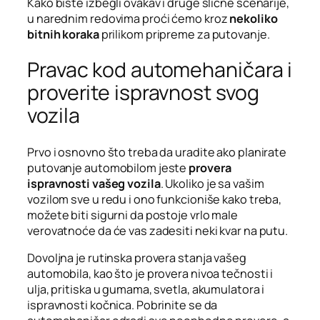
Kako biste izbegli ovakav i druge slične scenarije,
u narednim redovima proći ćemo kroz
nekoliko
bitnih koraka
prilikom pripreme za putovanje.
Pravac kod automehaničara i
proverite ispravnost svog
vozila
Prvo i osnovno što treba da uradite ako planirate
putovanje automobilom jeste
provera
ispravnosti vašeg vozila
. Ukoliko je sa vašim
vozilom sve u redu i ono funkcioniše kako treba,
možete biti sigurni da postoje vrlo male
verovatnoće da će vas zadesiti neki kvar na putu.
Dovoljna je rutinska provera stanja vašeg
automobila, kao što je provera nivoa tečnosti i
ulja, pritiska u gumama, svetla, akumulatora i
ispravnosti kočnica. Pobrinite se da