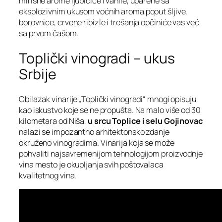
mirisne arome ljubičice i vanile, uparene sa
eksplozivnim ukusom voćnih aroma poput šljive,
borovnice, crvene ribizle i trešanja opčiniće vas već
sa prvom čašom.
Toplički vinogradi – ukus
Srbije
Obilazak vinarije „Toplički vinogradi“ mnogi opisuju
kao iskustvo koje se ne propušta. Na malo više od 30
kilometara od Niša,
u srcu Toplice i selu Gojinovac
nalazi se impozantno arhitektonsko zdanje
okruženo vinogradima. Vinarija koja se može
pohvaliti najsavremenijom tehnologijom proizvodnje
vina mesto je okupljanja svih poštovalaca
kvalitetnog vina.