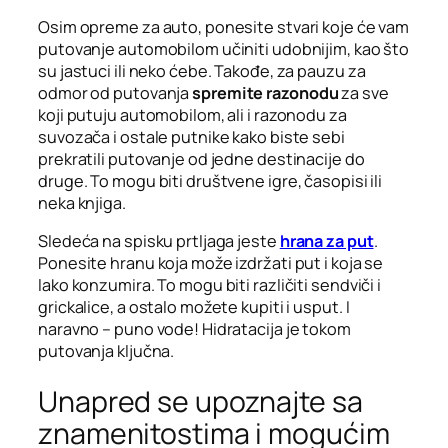
Osim opreme za auto, ponesite stvari koje će vam
putovanje automobilom učiniti udobnijim, kao što
su jastuci ili neko ćebe. Takođe, za pauzu za
odmor od putovanja
spremite razonodu
za sve
koji putuju automobilom, ali i razonodu za
suvozača i ostale putnike kako biste sebi
prekratili putovanje od jedne destinacije do
druge. To mogu biti društvene igre, časopisi ili
neka knjiga.
Sledeća na spisku prtljaga jeste
hrana za put
.
Ponesite hranu koja može izdržati put i koja se
lako konzumira. To mogu biti različiti sendviči i
grickalice, a ostalo možete kupiti i usput. I
naravno – puno vode! Hidratacija je tokom
putovanja ključna.
Unapred se upoznajte sa
znamenitostima i mogućim