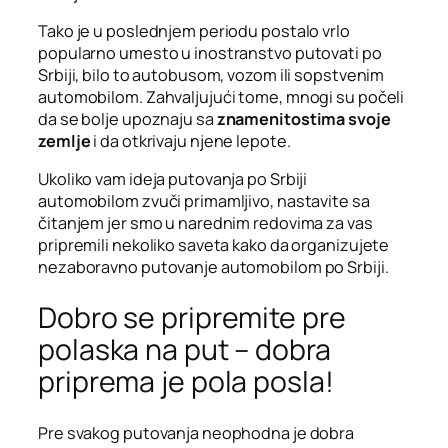
Tako je u poslednjem periodu postalo vrlo
popularno umesto u inostranstvo putovati po
Srbiji, bilo to autobusom, vozom ili sopstvenim
automobilom. Zahvaljujući tome, mnogi su počeli
da se bolje upoznaju sa
znamenitostima svoje
zemlje
i da otkrivaju njene lepote.
Ukoliko vam ideja putovanja po Srbiji
automobilom zvuči primamljivo, nastavite sa
čitanjem jer smo u narednim redovima za vas
pripremili nekoliko saveta kako da organizujete
nezaboravno putovanje automobilom po Srbiji.
Dobro se pripremite pre
polaska na put – dobra
priprema je pola posla!
Pre svakog putovanja neophodna je dobra