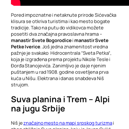
Pored impoznatne i netaknute prirode Sićevačka
klisura se otkriva turistima i kao mesto bogate
tradicije. Tako na putu do vidikovca možete
posetiti dva značajna pravoslavna hrama –
manastir Svete Bogorodice
i
manastir Svete
Petke Iverice
. Još jedna znamenitost vredna
pažnje je svakako Hidrocentrala “Sveta Petka“,
koja je izgrađena prema projektu Nikole Tesle i
Đorđa Stanojevića. Zanimljivo je da je njenim
puštanjem u rad 1908. godine osvetljena prva
kuća u Nišu. Elektrana i danas snabdeva Niš
strujom.
Suva planina i Trem – Alpi
na jugu Srbije
Niš je
značajno mesto na mapi srpskog turizma
i