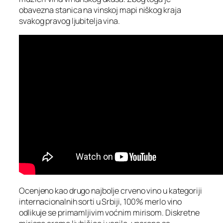
obavezna stanica na vinskoj mapi niškog kraja
svakog pravog ljubitelja vina.
Ocenjeno kao drugo najbolje crveno vino u kategoriji
internacionalnih sorti u Srbiji, 100% merlo vino
odlikuje se primamljivim voćnim mirisom. Diskretne