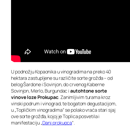
U podnožju Kopaonika u vinogradima na preko 40
hektara zastupljene su različite sorte grožđa – od
belog Šardone i Sovinjon, do crvenog Kaberne
Sovinjon, Merlo, Burgundac i
autohtone sorte
vinove loze Prokupac
. Zanimljivim turama kroz
vinski podrum i vinograd, te bogatom degustacijom,
u „Topličkim vinogradima“ se polako vraća stari sjaj
ove sorte grožđa, kojoj je Toplica posvetila i
manifestaciju „
Dani prokupca
“.