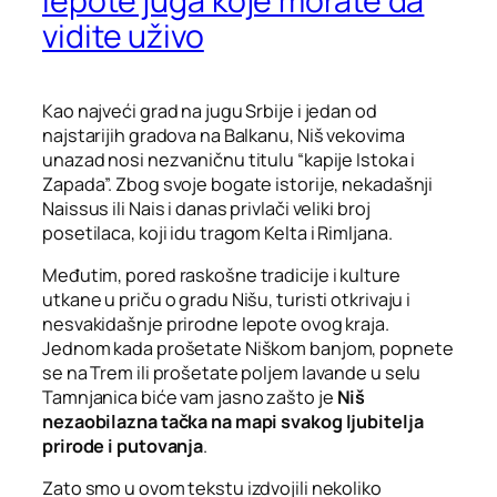
lepote juga koje morate da
vidite uživo
Kao najveći grad na jugu Srbije i jedan od
najstarijih gradova na Balkanu, Niš vekovima
unazad nosi nezvaničnu titulu “kapije Istoka i
Zapada”. Zbog svoje bogate istorije, nekadašnji
Naissus ili Nais i danas privlači veliki broj
posetilaca, koji idu tragom Kelta i Rimljana.
Međutim, pored raskošne tradicije i kulture
utkane u priču o gradu Nišu, turisti otkrivaju i
nesvakidašnje prirodne lepote ovog kraja.
Jednom kada prošetate Niškom banjom, popnete
se na Trem ili prošetate poljem lavande u selu
Tamnjanica biće vam jasno zašto je
Niš
nezaobilazna tačka na mapi svakog ljubitelja
prirode i putovanja
.
Zato smo u ovom tekstu izdvojili nekoliko