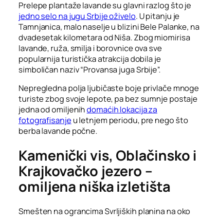
Prelepe plantaže lavande su glavni razlog što je
jedno selo na jugu Srbije oživelo
. U pitanju je
Tamnjanica, malo naselje u blizini Bele Palanke, na
dvadesetak kilometara od Niša. Zbog miomirisa
lavande, ruža, smilja i borovnice ova sve
popularnija turistička atrakcija dobila je
simboličan naziv “Provansa juga Srbije”.
Nepregledna polja ljubičaste boje privlače mnoge
turiste zbog svoje lepote, pa bez sumnje postaje
jedna od omiljenih
domaćih lokacija za
fotografisanje
u letnjem periodu, pre nego što
berba lavande počne.
Kamenički vis, Oblačinsko i
Krajkovačko jezero –
omiljena niška izletišta
Smešten na ograncima Svrljiških planina na oko