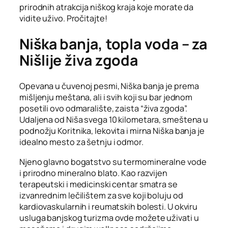
prirodnih atrakcija niškog kraja koje morate da
vidite uživo. Pročitajte!
Niška banja, topla voda – za
Nišlije živa zgoda
Opevana u čuvenoj pesmi, Niška banja je prema
mišljenju meštana, ali i svih koji su bar jednom
posetili ovo odmaralište, zaista “živa zgoda”.
Udaljena od Niša svega 10 kilometara, smeštena u
podnožju Koritnika, lekovita i mirna Niška banja je
idealno mesto za šetnju i odmor.
Njeno glavno bogatstvo su termomineralne vode
i prirodno mineralno blato. Kao razvijen
terapeutski i medicinski centar smatra se
izvanrednim lečilištem za sve koji boluju od
kardiovaskularnih i reumatskih bolesti. U okviru
usluga banjskog turizma ovde možete uživati u