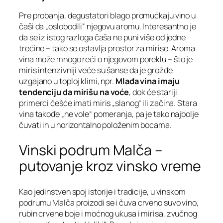
Pre probanja, degustatori blago promućkaju vino u
čaši da „oslobodili“ njegovu aromu. Interesantno je
da se iz istog razloga čaša ne puni više od jedne
trećine – tako se ostavlja prostor za mirise. Aroma
vina može mnogo reći o njegovom poreklu – što je
miris intenzivniji veće su šanse da je grožđe
uzgajano u toploj klimi, npr.
Mlađa vina imaju
tendenciju da mirišu na voće
, dok će stariji
primerci češće imati miris „slanog“ ili začina. Stara
vina takođe „ne vole“ pomeranja, pa je tako najbolje
čuvati ih u horizontalno položenim bocama.
Vinski podrum Malča –
putovanje kroz vinsko vreme
Kao jedinstven spoj istorije i tradicije, u vinskom
podrumu Malča proizodi se i čuva crveno suvo vino,
rubin crvene boje i moćnog ukusa i mirisa, zvučnog