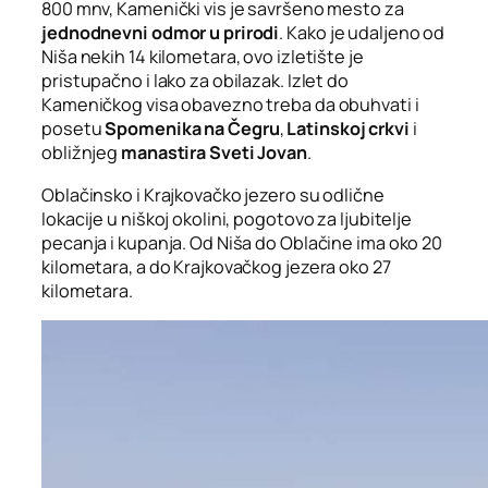
800 mnv, Kamenički vis je savršeno mesto za
jednodnevni odmor u prirodi
. Kako je udaljeno od
Niša nekih 14 kilometara, ovo izletište je
pristupačno i lako za obilazak. Izlet do
Kameničkog visa obavezno treba da obuhvati i
posetu
Spomenika na Čegru
,
Latinskoj crkvi
i
obližnjeg
manastira Sveti Jovan
.
Oblačinsko i Krajkovačko jezero su odlične
lokacije u niškoj okolini, pogotovo za ljubitelje
pecanja i kupanja. Od Niša do Oblačine ima oko 20
kilometara, a do Krajkovačkog jezera oko 27
kilometara.