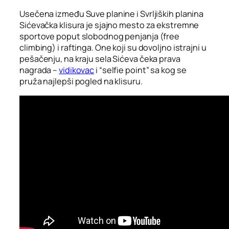
Usečena između Suve planine i Svrljiških planina
Sićevačka klisura je sjajno mesto za ekstremne
sportove poput slobodnog penjanja (free
climbing) i raftinga. One koji su dovoljno istrajni u
pešačenju, na kraju sela Sićeva čeka prava
nagrada –
vidikovac
i “selfie point” sa kog se
pruža najlepši pogled na klisuru.