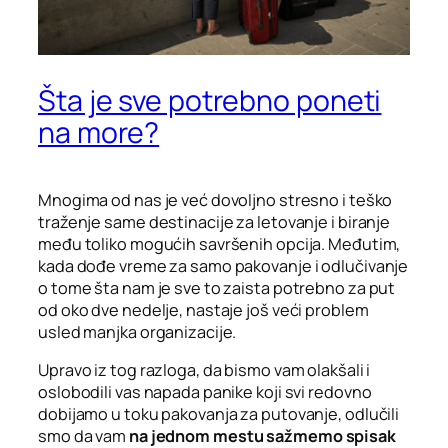
Šta je sve potrebno poneti
na more?
Mnogima od nas je već dovoljno stresno i teško
traženje same destinacije za letovanje i biranje
među toliko mogućih savršenih opcija. Međutim,
kada dođe vreme za samo pakovanje i odlučivanje
o tome šta nam je sve to zaista potrebno za put
od oko dve nedelje, nastaje još veći problem
usled manjka organizacije.
Upravo iz tog razloga, da bismo vam olakšali i
oslobodili vas napada panike koji svi redovno
dobijamo u toku pakovanja za putovanje, odlučili
smo da vam
na jednom mestu sažmemo spisak