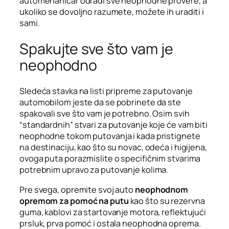
automehaničar odradi sve neophodne provere, a
ukoliko se dovoljno razumete, možete ih uraditi i
sami.
Spakujte sve što vam je
neophodno
Sledeća stavka na listi pripreme za putovanje
automobilom jeste da se pobrinete da ste
spakovali sve što vam je potrebno. Osim svih
“standardnih” stvari za putovanje koje će vam biti
neophodne tokom putovanja i kada pristignete
na destinaciju, kao što su novac, odeća i higijena,
ovoga puta porazmislite o specifičnim stvarima
potrebnim upravo za putovanje kolima.
Pre svega, opremite svoj auto
neophodnom
opremom za pomoć na putu
kao što su rezervna
guma, kablovi za startovanje motora, reflektujući
prsluk, prva pomoć i ostala neophodna oprema.