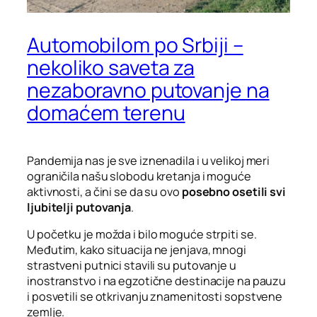
Automobilom po Srbiji –
nekoliko saveta za
nezaboravno putovanje na
domaćem terenu
Pandemija nas je sve iznenadila i u velikoj meri
ograničila našu slobodu kretanja i moguće
aktivnosti, a čini se da su ovo
posebno osetili svi
ljubitelji putovanja
.
U početku je možda i bilo moguće strpiti se.
Međutim, kako situacija ne jenjava, mnogi
strastveni putnici stavili su putovanje u
inostranstvo i na egzotične destinacije na pauzu
i posvetili se otkrivanju znamenitosti sopstvene
zemlje.